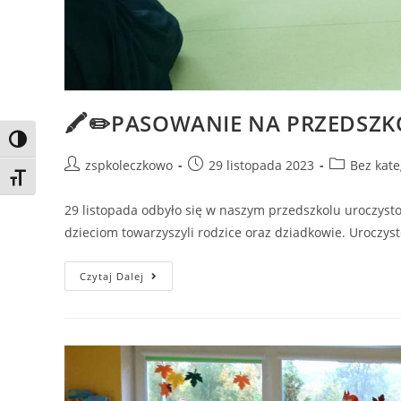
🖍✏PASOWANIE NA PRZEDSZKO
Toggle High Contrast
zspkoleczkowo
29 listopada 2023
Bez kate
Toggle Font size
29 listopada odbyło się w naszym przedszkolu urocz
dzieciom towarzyszyli rodzice oraz dziadkowie. Uroczyst
Czytaj Dalej