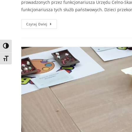
prowadzonych przez funkcjonariusza Urzędu Celno-Ska
funkcjonariusza tych służb państwowych. Dzieci przeko
Czytaj Dalej
Toggle High Contrast
Toggle Font size