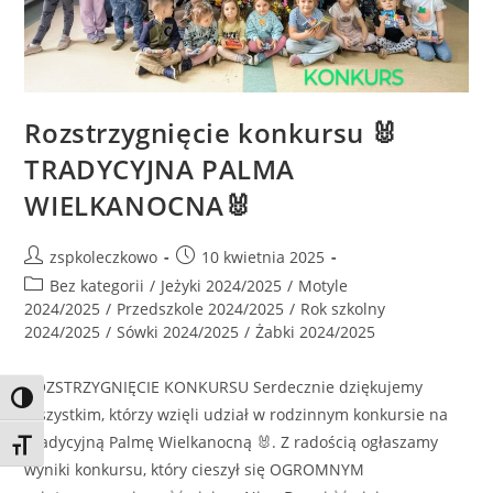
Rozstrzygnięcie konkursu 🐰
TRADYCYJNA PALMA
WIELKANOCNA🐰
zspkoleczkowo
10 kwietnia 2025
Bez kategorii
/
Jeżyki 2024/2025
/
Motyle
2024/2025
/
Przedszkole 2024/2025
/
Rok szkolny
2024/2025
/
Sówki 2024/2025
/
Żabki 2024/2025
ROZSTRZYGNIĘCIE KONKURSU Serdecznie dziękujemy
Toggle High Contrast
Wszystkim, którzy wzięli udział w rodzinnym konkursie na
Tradycyjną Palmę Wielkanocną 🐰. Z radością ogłaszamy
Toggle Font size
wyniki konkursu, który cieszył się OGROMNYM