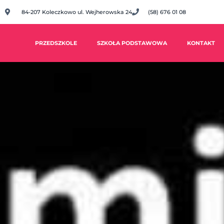
84-207 Koleczkowo ul. Wejherowska 24
(58) 676 01 08
PRZEDSZKOLE
SZKOŁA PODSTAWOWA
KONTAKT