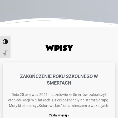
Toggle High Contrast
WPISY
Toggle Font size
ZAKOŃCZENIE ROKU SZKOLNEGO W
SMERFACH
Dnia 25 czerwca 2021 r. uczniowie ze Smerfów zakończyli
etap edukacji w 5-latkach. Dzieci pożegnały najstarszą grupę -
Motylki piosenką ,,Kolorowe lato” oraz wierszem o wakacjach.
Czytaj więcej »