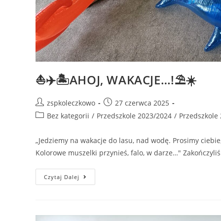
⛵✈️🏝️AHOJ, WAKACJE…!⛱️☀️
zspkoleczkowo
27 czerwca 2025
Bez kategorii
/
Przedszkole 2023/2024
/
Przedszkole
„Jedziemy na wakacje do lasu, nad wodę. Prosimy ciebie
Kolorowe muszelki przynieś, falo, w darze…" Zakończyli
Czytaj Dalej