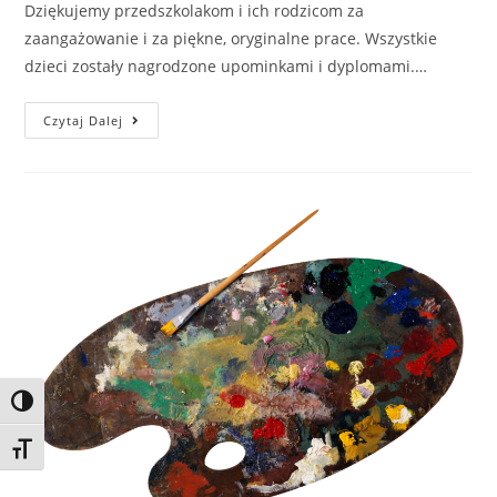
Dziękujemy przedszkolakom i ich rodzicom za
zaangażowanie i za piękne, oryginalne prace. Wszystkie
dzieci zostały nagrodzone upominkami i dyplomami.…
Czytaj Dalej
Toggle High Contrast
Toggle Font size