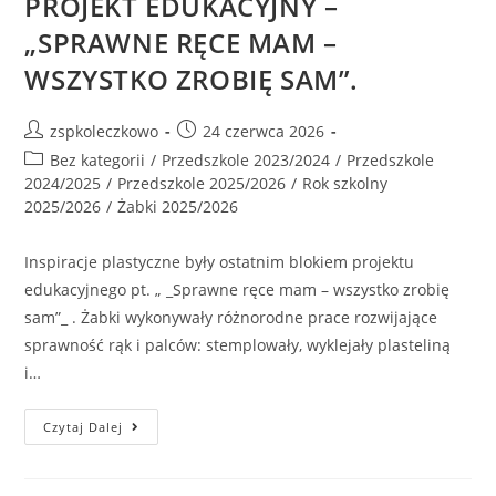
PROJEKT EDUKACYJNY –
„SPRAWNE RĘCE MAM –
WSZYSTKO ZROBIĘ SAM”.
zspkoleczkowo
24 czerwca 2026
Bez kategorii
/
Przedszkole 2023/2024
/
Przedszkole
2024/2025
/
Przedszkole 2025/2026
/
Rok szkolny
2025/2026
/
Żabki 2025/2026
Inspiracje plastyczne były ostatnim blokiem projektu
edukacyjnego pt. „ _Sprawne ręce mam – wszystko zrobię
sam”_ . Żabki wykonywały różnorodne prace rozwijające
sprawność rąk i palców: stemplowały, wyklejały plasteliną
i…
Czytaj Dalej