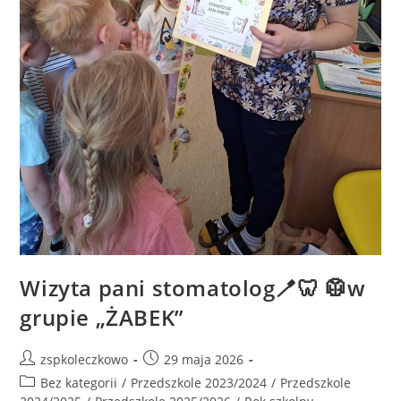
Wizyta pani stomatolog🪥🦷 🥼w
grupie „ŻABEK”
zspkoleczkowo
29 maja 2026
Bez kategorii
/
Przedszkole 2023/2024
/
Przedszkole