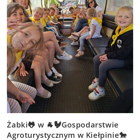
Żabki🐸 w 🐐🐓Gospodarstwie
Agroturystycznym w Kiełpinie🐎