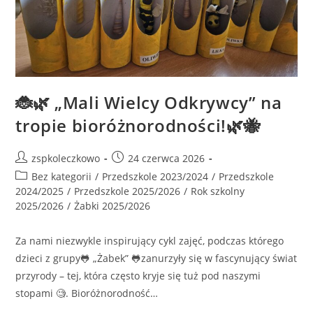
🐞🌿 „Mali Wielcy Odkrywcy” na
tropie bioróżnorodności!🌿🐝
zspkoleczkowo
24 czerwca 2026
Bez kategorii
/
Przedszkole 2023/2024
/
Przedszkole
2024/2025
/
Przedszkole 2025/2026
/
Rok szkolny
2025/2026
/
Żabki 2025/2026
Za nami niezwykle inspirujący cykl zajęć, podczas którego
dzieci z grupy🐸 „Żabek” 🐸zanurzyły się w fascynujący świat
przyrody – tej, która często kryje się tuż pod naszymi
stopami 🧐. Bioróżnorodność…