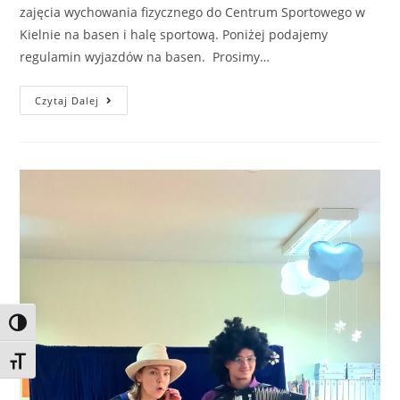
zajęcia wychowania fizycznego do Centrum Sportowego w
Kielnie na basen i halę sportową. Poniżej podajemy
regulamin wyjazdów na basen. Prosimy…
Czytaj Dalej
Toggle High Contrast
Toggle Font size