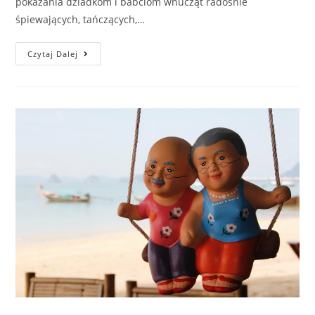
pokazania dziadkom i babciom wnucząt radośnie
śpiewających, tańczących,…
Czytaj Dalej