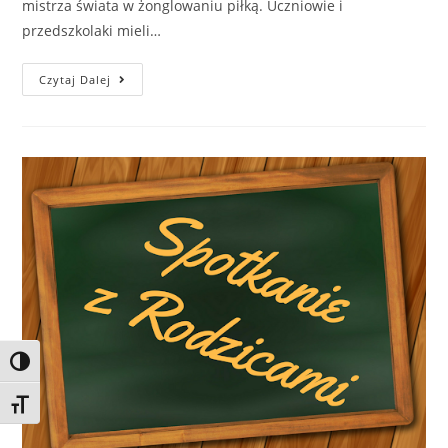
mistrza świata w żonglowaniu piłką. Uczniowie i
przedszkolaki mieli…
Czytaj Dalej
Toggle High Contrast
Toggle Font size