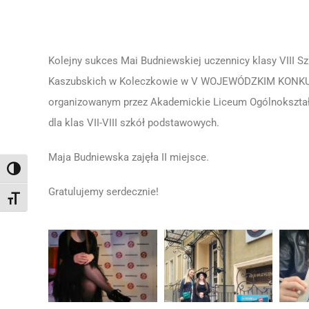
Kolejny sukces Mai Budniewskiej uczennicy klasy VIII 
Kaszubskich w Koleczkowie w V WOJEWÓDZKIM KONKU
organizowanym przez Akademickie Liceum Ogólnokszta
dla klas VII-VIII szkół podstawowych.
Maja Budniewska zajęła II miejsce.
Toggle High Contrast
Gratulujemy serdecznie!
Toggle Font size