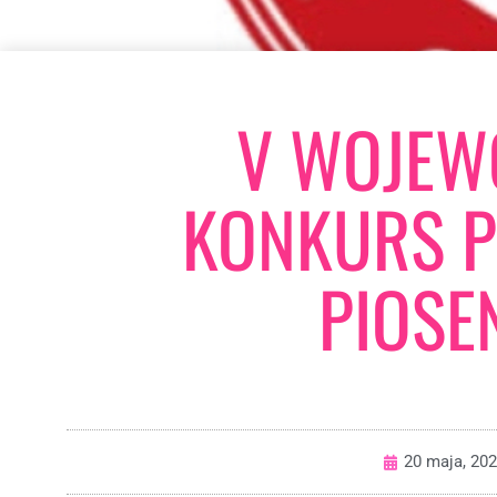
V WOJEW
KONKURS P
PIOSE
20 maja, 20