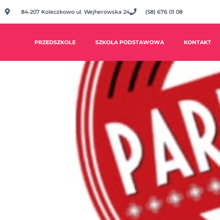
84-207 Koleczkowo ul. Wejherowska 24
(58) 676 01 08
PRZEDSZKOLE
SZKOŁA PODSTAWOWA
KONTAKT