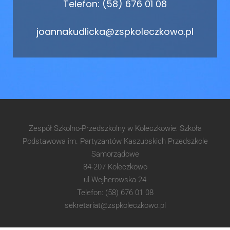
Telefon: (58) 676 01 08
joannakudlicka@zspkoleczkowo.pl
Zespół Szkolno-Przedszkolny w Koleczkowie: Szkoła
Podstawowa im. Partyzantów Kaszubskich Przedszkole
Samorządowe
84-207 Koleczkowo
ul.Wejherowska 24
Telefon: (58) 676 01 08
sekretariat@zspkoleczkowo.pl