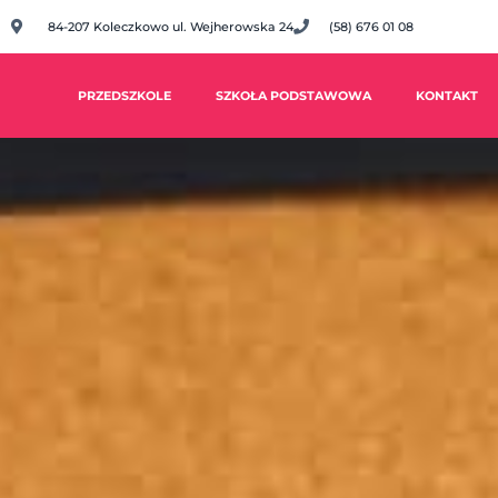
84-207 Koleczkowo ul. Wejherowska 24
(58) 676 01 08
PRZEDSZKOLE
SZKOŁA PODSTAWOWA
KONTAKT