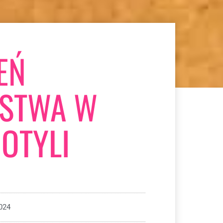
EŃ
ŃSTWA W
OTYLI
024