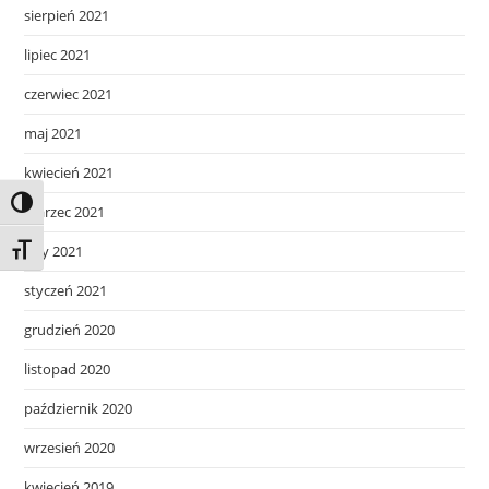
sierpień 2021
lipiec 2021
czerwiec 2021
maj 2021
kwiecień 2021
Toggle High Contrast
marzec 2021
luty 2021
Toggle Font size
styczeń 2021
grudzień 2020
listopad 2020
październik 2020
wrzesień 2020
kwiecień 2019