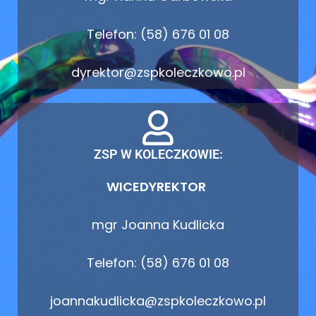
Telefon: (58) 676 01 08
dyrektor@zspkoleczkowo.pl
ZSP W KOLECZKOWIE:
WICEDYREKTOR
mgr Joanna Kudlicka
Telefon: (58) 676 01 08
joannakudlicka@zspkoleczkowo.pl