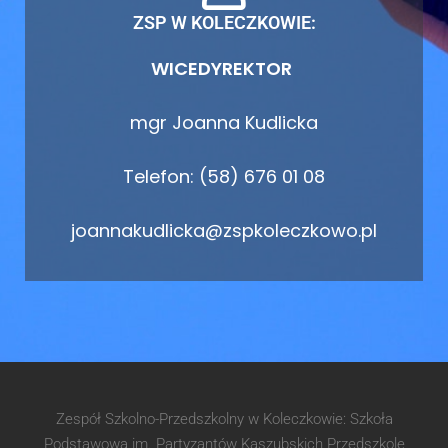
ZSP W KOLECZKOWIE:
WICEDYREKTOR
mgr Joanna Kudlicka
Telefon: (58) 676 01 08
joannakudlicka@zspkoleczkowo.pl
Zespół Szkolno-Przedszkolny w Koleczkowie: Szkoła
Podstawowa im. Partyzantów Kaszubskich Przedszkole