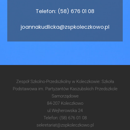
Telefon: (58) 676 01 08
joannakudlicka@zspkoleczkowo.pl
Zespół Szkolno-Przedszkolny w Koleczkowie: Szkoła
Podstawowa im. Partyzantów Kaszubskich Przedszkole
Samorządowe
84-207 Koleczkowo
ul.Wejherowska 24
Telefon: (58) 676 01 08
sekretariat@zspkoleczkowo.pl