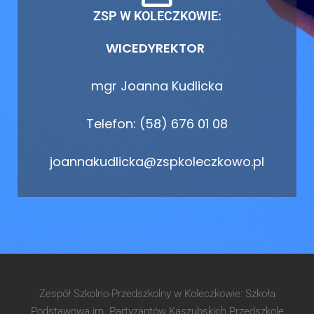
ZSP W KOLECZKOWIE:
WICEDYREKTOR
mgr Joanna Kudlicka
Telefon: (58) 676 01 08
joannakudlicka@zspkoleczkowo.pl
Zespół Szkolno-Przedszkolny w Koleczkowie: Szkoła
Podstawowa im. Partyzantów Kaszubskich Przedszkole