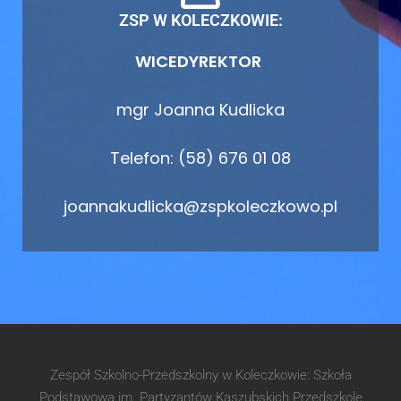
ZSP W KOLECZKOWIE:
WICEDYREKTOR
mgr Joanna Kudlicka
Telefon: (58) 676 01 08
joannakudlicka@zspkoleczkowo.pl
Zespół Szkolno-Przedszkolny w Koleczkowie: Szkoła
Podstawowa im. Partyzantów Kaszubskich Przedszkole