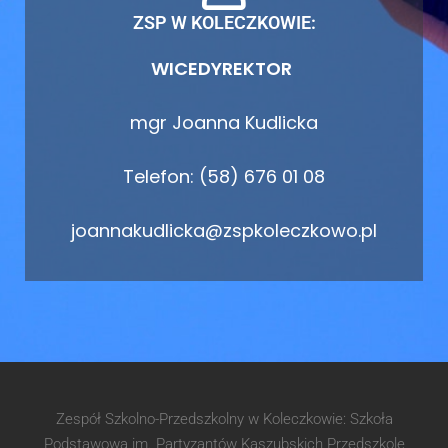
ZSP W KOLECZKOWIE:
WICEDYREKTOR
mgr Joanna Kudlicka
Telefon: (58) 676 01 08
joannakudlicka@zspkoleczkowo.pl
Zespół Szkolno-Przedszkolny w Koleczkowie: Szkoła
Podstawowa im. Partyzantów Kaszubskich Przedszkole