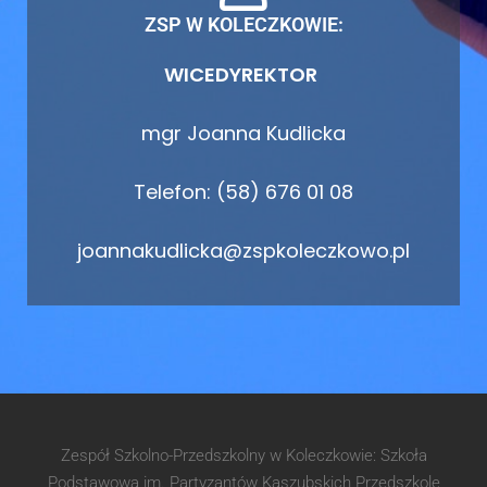
ZSP W KOLECZKOWIE:
WICEDYREKTOR
mgr Joanna Kudlicka
Telefon: (58) 676 01 08
joannakudlicka@zspkoleczkowo.pl
Zespół Szkolno-Przedszkolny w Koleczkowie: Szkoła
Podstawowa im. Partyzantów Kaszubskich Przedszkole