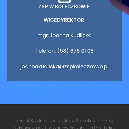
ZSP W KOLECZKOWIE:
WICEDYREKTOR
mgr Joanna Kudlicka
Telefon: (58) 676 01 08
joannakudlicka@zspkoleczkowo.pl
Zespół Szkolno-Przedszkolny w Koleczkowie: Szkoła
Podstawowa im. Partyzantów Kaszubskich Przedszkole