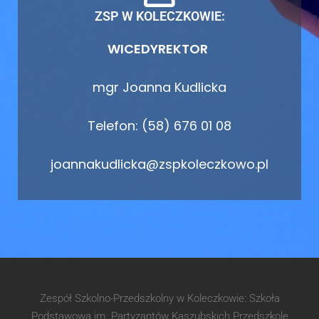
ZSP W KOLECZKOWIE:
WICEDYREKTOR
mgr Joanna Kudlicka
Telefon: (58) 676 01 08
joannakudlicka@zspkoleczkowo.pl
Zespół Szkolno-Przedszkolny w Koleczkowie: Szkoła
Podstawowa im. Partyzantów Kaszubskich Przedszkole