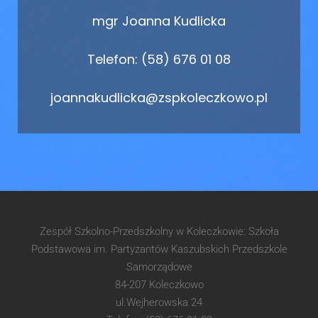
mgr Joanna Kudlicka
Telefon: (58) 676 01 08
joannakudlicka@zspkoleczkowo.pl
Zespół Szkolno-Przedszkolny w Koleczkowie: Szkoła
Podstawowa im. Partyzantów Kaszubskich Przedszkole
Samorządowe
84-207 Koleczkowo
ul.Wejherowska 24