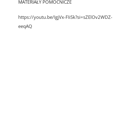
MATERIAŁY POMOCNICZE
https://youtu.be/IgjVx-FIiSk?si=sZElOv2WDZ-
eeqAQ