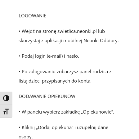
LOGOWANIE
• Wejdź na stronę swietlica.neonki.pl lub
skorzystaj z aplikacji mobilnej Neonki Odbiory.
• Podaj login (e-mail) i hasło.
• Po zalogowaniu zobaczysz panel rodzica z
listą dzieci przypisanych do konta.
DODAWANIE OPIEKUNÓW
Toggle High Contrast
• W panelu wybierz zakładkę „Opiekunowie”.
Toggle Font size
• Kliknij „Dodaj opiekuna” i uzupełnij dane
osoby.