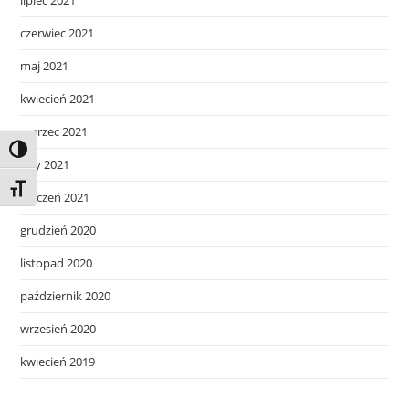
lipiec 2021
czerwiec 2021
maj 2021
kwiecień 2021
marzec 2021
Toggle High Contrast
luty 2021
Toggle Font size
styczeń 2021
grudzień 2020
listopad 2020
październik 2020
wrzesień 2020
kwiecień 2019