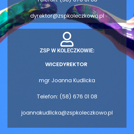
dyrektor@zspkoleczkowo.pl
ZSP W KOLECZKOWIE:
WICEDYREKTOR
mgr Joanna Kudlicka
Telefon: (58) 676 01 08
joannakudlicka@zspkoleczkowo.pl