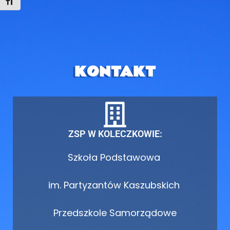
Toggle Font size
KONTAKT
ZSP W KOLECZKOWIE:
Szkoła Podstawowa
im. Partyzantów Kaszubskich
Przedszkole Samorządowe