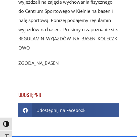
wyjeżdżali na zajęcia wychowania fizycznego
do Centrum Sportowego w Kielnie na basen i
halę sportową. Poniżej podajemy regulamin
wyjazdów na basen. Prosimy o zapoznanie się:
REGULAMIN_WYJAZDÓW_NA_BASEN_KOLECZK
OWO
ZGODA_NA_BASEN
UDOSTĘPNIJ
Udostępnij na Facebook
Toggle High Contrast