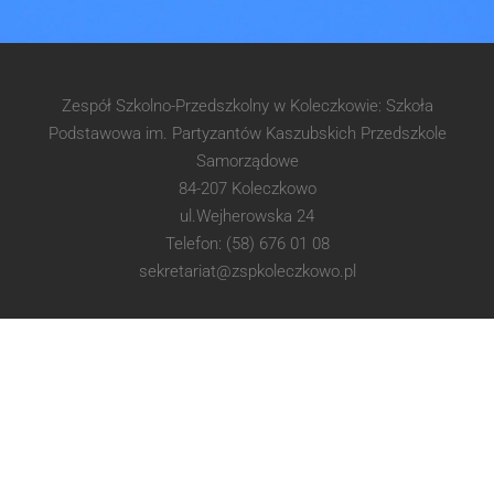
Zespół Szkolno-Przedszkolny w Koleczkowie: Szkoła
Podstawowa im. Partyzantów Kaszubskich Przedszkole
Samorządowe
84-207 Koleczkowo
ul.Wejherowska 24
Telefon: (58) 676 01 08
sekretariat@zspkoleczkowo.pl