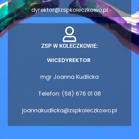
dyrektor@zspkoleczkowo.pl
ZSP W KOLECZKOWIE:
WICEDYREKTOR
mgr Joanna Kudlicka
Telefon: (58) 676 01 08
joannakudlicka@zspkoleczkowo.pl