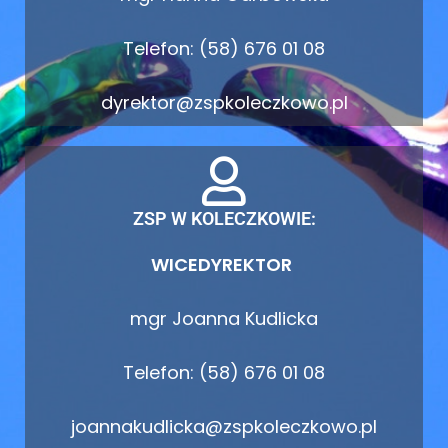
Telefon: (58) 676 01 08
dyrektor@zspkoleczkowo.pl
ZSP W KOLECZKOWIE:
WICEDYREKTOR
mgr Joanna Kudlicka
Telefon: (58) 676 01 08
joannakudlicka@zspkoleczkowo.pl