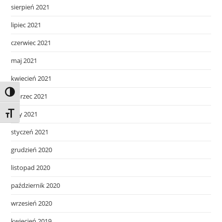
sierpień 2021
lipiec 2021
czerwiec 2021
maj 2021
kwiecień 2021
Toggle High Contrast
marzec 2021
luty 2021
Toggle Font size
styczeń 2021
grudzień 2020
listopad 2020
październik 2020
wrzesień 2020
kwiecień 2019