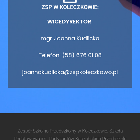
ZSP W KOLECZKOWIE:
WICEDYREKTOR
mgr Joanna Kudlicka
Telefon: (58) 676 01 08
joannakudlicka@zspkoleczkowo.pl
Zespół Szkolno-Przedszkolny w Koleczkowie: Szkoła
Podstawowa im. Partyzantów Kaszubskich Przedszkole