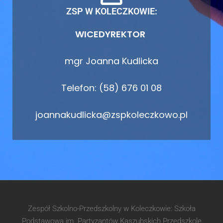
ZSP W KOLECZKOWIE:
WICEDYREKTOR
mgr Joanna Kudlicka
Telefon: (58) 676 01 08
joannakudlicka@zspkoleczkowo.pl
Zespół Szkolno-Przedszkolny w Koleczkowie: Szkoła
Podstawowa im. Partyzantów Kaszubskich Przedszkole