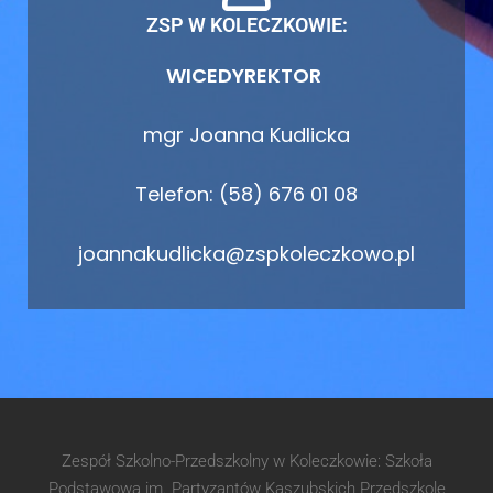
ZSP W KOLECZKOWIE:
WICEDYREKTOR
mgr Joanna Kudlicka
Telefon: (58) 676 01 08
joannakudlicka@zspkoleczkowo.pl
Zespół Szkolno-Przedszkolny w Koleczkowie: Szkoła
Podstawowa im. Partyzantów Kaszubskich Przedszkole