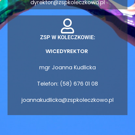
dyrektor@zspkoleczkowo.pl
ZSP W KOLECZKOWIE:
WICEDYREKTOR
mgr Joanna Kudlicka
Telefon: (58) 676 01 08
joannakudlicka@zspkoleczkowo.pl