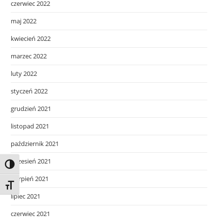
czerwiec 2022
maj 2022
kwiecień 2022
marzec 2022
luty 2022
styczeń 2022
grudzień 2021
listopad 2021
październik 2021
wrzesień 2021
Toggle High Contrast
sierpień 2021
Toggle Font size
lipiec 2021
czerwiec 2021