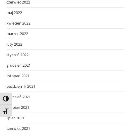
czerwiec 2022
maj 2022
kwiecień 2022
marzec 2022
luty 2022
styczeń 2022
grudzień 2021
listopad 2021
październik 2021
wrzesień 2021
Toggle High Contrast
sierpień 2021
Toggle Font size
lipiec 2021
czerwiec 2021