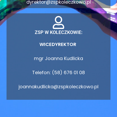
dyrektor@zspkoleczkowo.pl
ZSP W KOLECZKOWIE:
WICEDYREKTOR
mgr Joanna Kudlicka
Telefon: (58) 676 01 08
joannakudlicka@zspkoleczkowo.pl