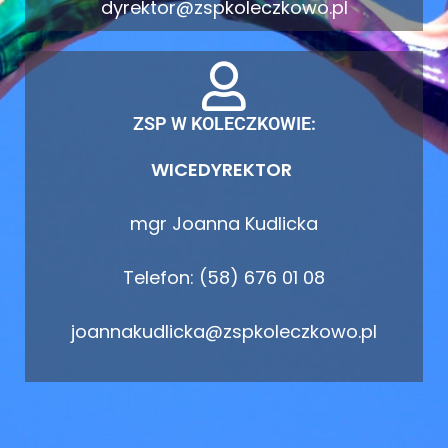
dyrektor@zspkoleczkowo.pl
ZSP W KOLECZKOWIE:
WICEDYREKTOR
mgr Joanna Kudlicka
Telefon: (58) 676 01 08
joannakudlicka@zspkoleczkowo.pl