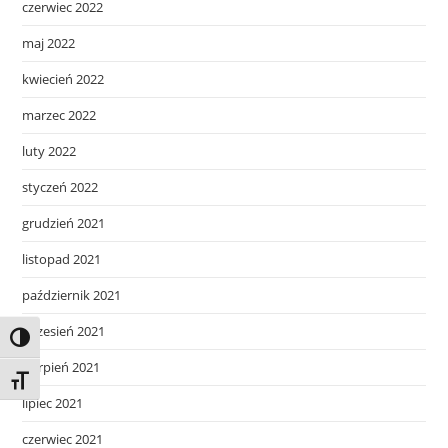
czerwiec 2022
maj 2022
kwiecień 2022
marzec 2022
luty 2022
styczeń 2022
grudzień 2021
listopad 2021
październik 2021
wrzesień 2021
Toggle High Contrast
sierpień 2021
Toggle Font size
lipiec 2021
czerwiec 2021