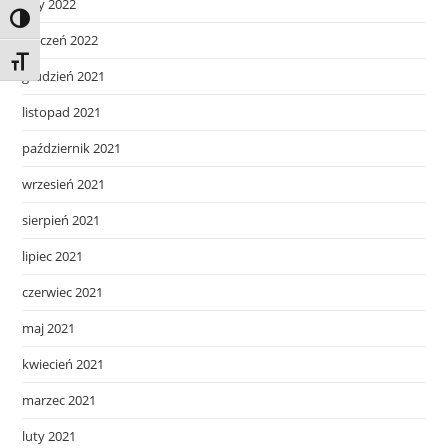
luty 2022
Toggle High Contrast
styczeń 2022
Toggle Font size
grudzień 2021
listopad 2021
październik 2021
wrzesień 2021
sierpień 2021
lipiec 2021
czerwiec 2021
maj 2021
kwiecień 2021
marzec 2021
luty 2021