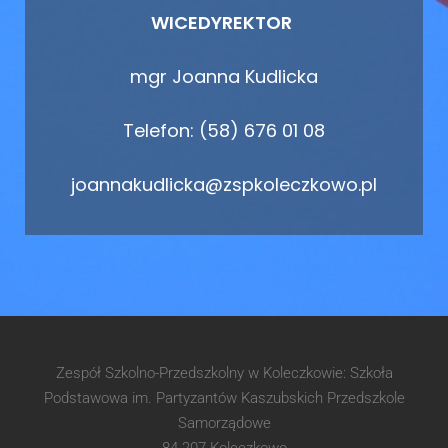
WICEDYREKTOR
mgr Joanna Kudlicka
Telefon: (58) 676 01 08
joannakudlicka@zspkoleczkowo.pl
Zespół Szkolno-Przedszkolny w Koleczkowie: Szkoła
Podstawowa im. Partyzantów Kaszubskich Przedszkole
Samorządowe
84-207 Koleczkowo