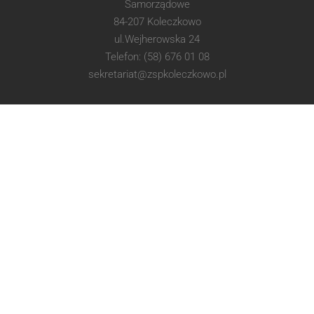
Samorządowe
84-207 Koleczkowo
ul.Wejherowska 24
Telefon: (58) 676 01 08
sekretariat@zspkoleczkowo.pl