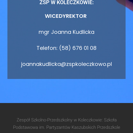
ZSP W KOLECZKOWIE:
WICEDYREKTOR
mgr Joanna Kudlicka
Telefon: (58) 676 01 08
joannakudlicka@zspkoleczkowo.pl
Zespół Szkolno-Przedszkolny w Koleczkowie: Szkoła
Podstawowa im. Partyzantów Kaszubskich Przedszkole