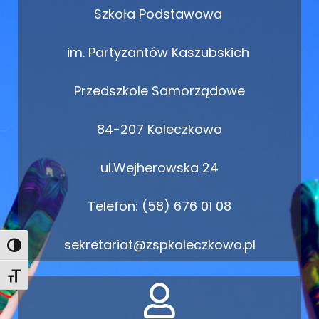
Szkoła Podstawowa
im. Partyzantów Kaszubskich
Przedszkole Samorządowe
84-207 Koleczkowo
ul.Wejherowska 24
Telefon: (58) 676 01 08
sekretariat@zspkoleczkowo.pl
Toggle High Contrast
Toggle Font size