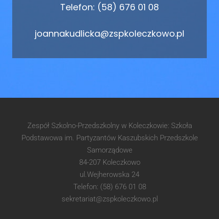
Telefon: (58) 676 01 08
joannakudlicka@zspkoleczkowo.pl
Zespół Szkolno-Przedszkolny w Koleczkowie: Szkoła
Podstawowa im. Partyzantów Kaszubskich Przedszkole
Samorządowe
84-207 Koleczkowo
ul.Wejherowska 24
Telefon: (58) 676 01 08
sekretariat@zspkoleczkowo.pl