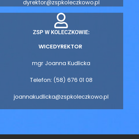
dyrektor@zspkoleczkowo.pl
ZSP W KOLECZKOWIE:
WICEDYREKTOR
mgr Joanna Kudlicka
Telefon: (58) 676 01 08
joannakudlicka@zspkoleczkowo.pl