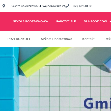
84-207 Koleczkowo ul. Wejherowska 24
(58) 676 01 08
SZKOŁA PODSTAWOWA
NAUCZYCIELE
DLA RODZICÓW
PRZEDSZKOLE
Szkoła Podstawowa
Kontakt
Rek