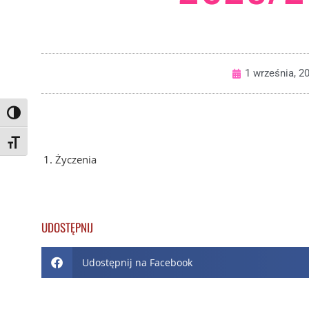
1 września, 2
Toggle High Contrast
Toggle Font size
Życzenia
UDOSTĘPNIJ
Udostępnij na Facebook