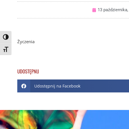
13 października,
Toggle High Contrast
Życzenia
Toggle Font size
UDOSTĘPNIJ
Udostępnij na Facebook