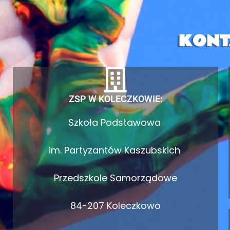
KONT
ZSP W KOLECZKOWIE:
Szkoła Podstawowa
im. Partyzantów Kaszubskich
Przedszkole Samorządowe
84-207 Koleczkowo