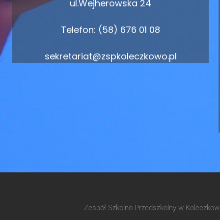
ul.Wejherowska 24
Telefon: (58) 676 01 08
sekretariat@zspkoleczkowo.pl
Zespół Szkolno-Przedszkolny w Koleczko