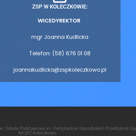
ZSP W KOLECZKOWIE:
WICEDYREKTOR
mgr Joanna Kudlicka
Telefon: (58) 676 01 08
joannakudlicka@zspkoleczkowo.pl
wie: Szkoła Podstawowa im. Partyzantów Kaszubskich Przedszkole 
84-207 Koleczkowo