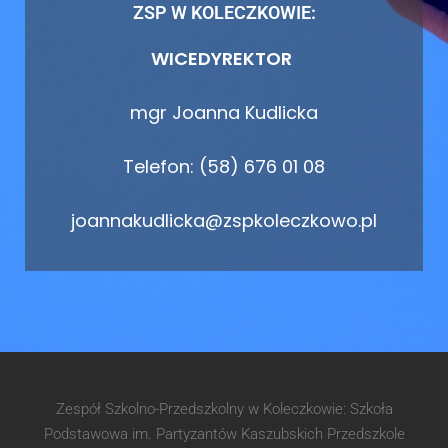
ZSP W KOLECZKOWIE:
WICEDYREKTOR
mgr Joanna Kudlicka
Telefon: (58) 676 01 08
joannakudlicka@zspkoleczkowo.pl
Zespół Szkolno-Przedszkolny w Koleczkowie: Szkoła
Podstawowa im. Partyzantów Kaszubskich Przedszkole