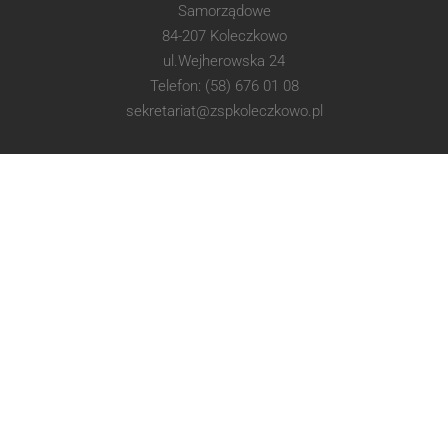
Samorządowe
84-207 Koleczkowo
ul.Wejherowska 24
Telefon: (58) 676 01 08
sekretariat@zspkoleczkowo.pl