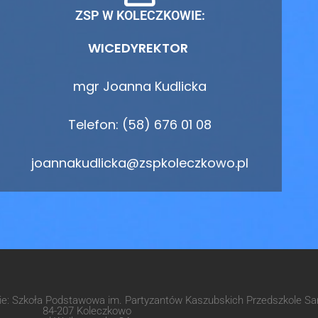
ZSP W KOLECZKOWIE:
WICEDYREKTOR
mgr Joanna Kudlicka
Telefon: (58) 676 01 08
joannakudlicka@zspkoleczkowo.pl
wie: Szkoła Podstawowa im. Partyzantów Kaszubskich Przedszkole 
84-207 Koleczkowo