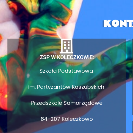
KONT
ZSP W KOLECZKOWIE:
Szkoła Podstawowa
im. Partyzantów Kaszubskich
Przedszkole Samorządowe
84-207 Koleczkowo