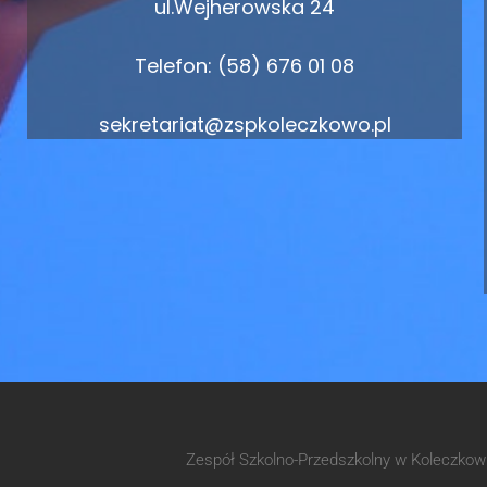
ul.Wejherowska 24
Telefon: (58) 676 01 08
sekretariat@zspkoleczkowo.pl
Zespół Szkolno-Przedszkolny w Koleczko