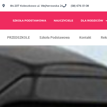
84-207 Koleczkowo ul. Wejherowska 24
(58) 676 01 08
SZKOŁA PODSTAWOWA
NAUCZYCIELE
DLA RODZICÓW
PRZEDSZKOLE
Szkoła Podstawowa
Kontakt
Rek