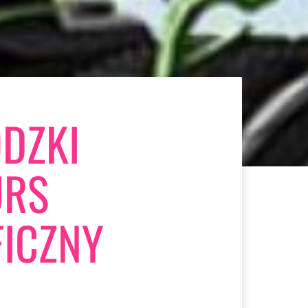
DZKI
URS
ICZNY