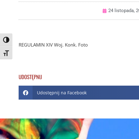
24 listopada, 
Toggle High Contrast
REGULAMIN XIV Woj. Konk. Foto
Toggle Font size
UDOSTĘPNIJ
Udostępnij na Facebook