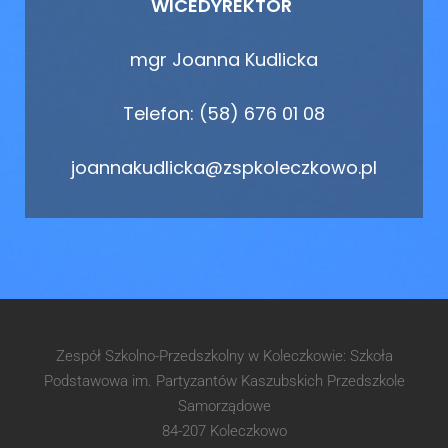
WICEDYREKTOR
mgr Joanna Kudlicka
Telefon: (58) 676 01 08
joannakudlicka@zspkoleczkowo.pl
Zespół Szkolno-Przedszkolny w Koleczkowie: Szkoła
Podstawowa im. Partyzantów Kaszubskich Przedszkole
Samorządowe
84-207 Koleczkowo