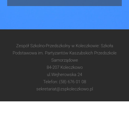
Zespół Szkolno-Przedszkolny w Koleczkowie: Szkoła
Podstawowa im. Partyzantów Kaszubskich Przedszkole
Samorządowe
84-207 Koleczkowo
ul.Wejherowska 24
Telefon: (58) 676 01 08
sekretariat@zspkoleczkowo.pl