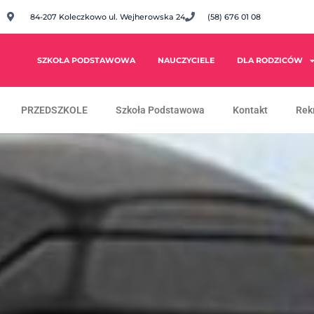
84-207 Koleczkowo ul. Wejherowska 24
(58) 676 01 08
SZKOŁA PODSTAWOWA
NAUCZYCIELE
DLA RODZICÓW
PRZEDSZKOLE
Szkoła Podstawowa
Kontakt
Rek