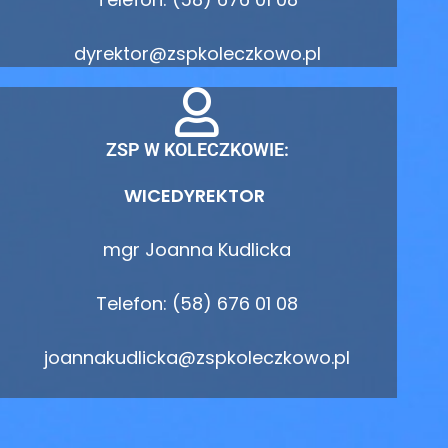
dyrektor@zspkoleczkowo.pl
ZSP W KOLECZKOWIE:
WICEDYREKTOR
mgr Joanna Kudlicka
Telefon: (58) 676 01 08
joannakudlicka@zspkoleczkowo.pl