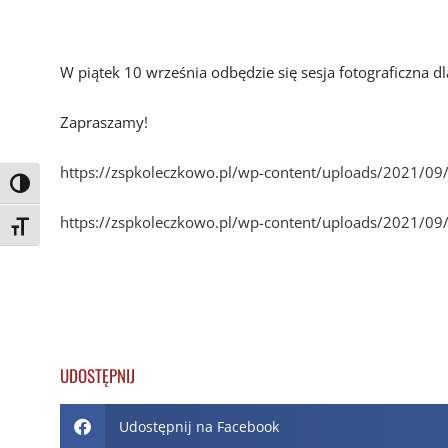
W piątek 10 września odbędzie się sesja fotograficzna d
Zapraszamy!
https://zspkoleczkowo.pl/wp-content/uploads/2021/09
Toggle High Contrast
https://zspkoleczkowo.pl/wp-content/uploads/2021/09
Toggle Font size
UDOSTĘPNIJ
Udostępnij na Facebook