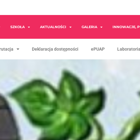
SZKOŁA
AKTUALNOŚCI
GALERIA
INNOWACJE, P
rutacja
Deklaracja dostępności
ePUAP
Laboratoria