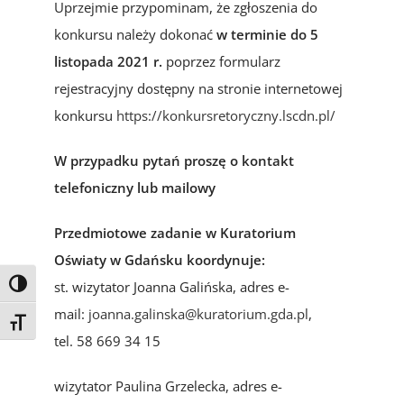
Uprzejmie przypominam, że zgłoszenia do
konkursu należy dokonać
w terminie do 5
listopada 2021 r.
poprzez formularz
rejestracyjny dostępny na stronie internetowej
konkursu
https://konkursretoryczny.lscdn.pl/
W przypadku pytań proszę o kontakt
telefoniczny lub mailowy
Przedmiotowe zadanie w Kuratorium
Oświaty w Gdańsku koordynuje:
st. wizytator Joanna Galińska, adres e-
Toggle High Contrast
mail:
joanna.galinska@kuratorium.gda.pl
,
Toggle Font size
tel. 58 669 34 15
wizytator Paulina Grzelecka, adres e-