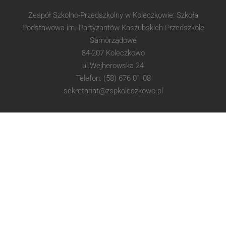
Zespół Szkolno-Przedszkolny w Koleczkowie: Szkoła
Podstawowa im. Partyzantów Kaszubskich Przedszkole
Samorządowe
84-207 Koleczkowo
ul.Wejherowska 24
Telefon: (58) 676 01 08
sekretariat@zspkoleczkowo.pl