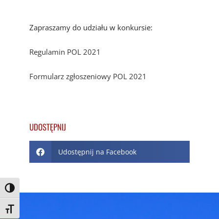
Zapraszamy do udziału w konkursie:
Regulamin POL 2021
Formularz zgłoszeniowy POL 2021
UDOSTĘPNIJ
Udostępnij na Facebook
Toggle High Contrast
Toggle Font size