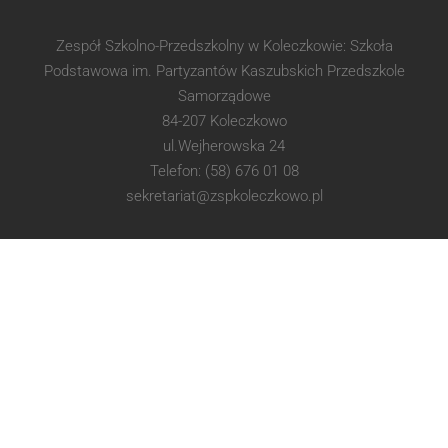
Zespół Szkolno-Przedszkolny w Koleczkowie: Szkoła
Podstawowa im. Partyzantów Kaszubskich Przedszkole
Samorządowe
84-207 Koleczkowo
ul.Wejherowska 24
Telefon: (58) 676 01 08
sekretariat@zspkoleczkowo.pl