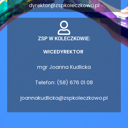
dyrektor@zspkoleczkowo.pl
ZSP W KOLECZKOWIE:
WICEDYREKTOR
mgr Joanna Kudlicka
Telefon: (58) 676 01 08
joannakudlicka@zspkoleczkowo.pl