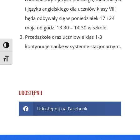
i języka angielskiego dla uczniów klasy VIII
będą odbywały się w poniedziałek 17 i 24
maja od godz. 13.30 – 14.30 w szkole.
Przedszkole oraz uczniowie klas 1-3
kontynuuje naukę w systemie stacjonarnym.
Toggle High Contrast
Toggle Font size
UDOSTĘPNIJ
Udostępnij na Facebook