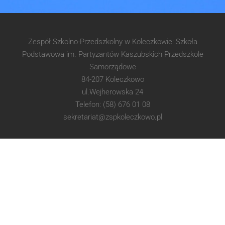
Zespół Szkolno-Przedszkolny w Koleczkowie: Szkoła
Podstawowa im. Partyzantów Kaszubskich Przedszkole
Samorządowe
84-207 Koleczkowo
ul.Wejherowska 24
Telefon: (58) 676 01 08
sekretariat@zspkoleczkowo.pl