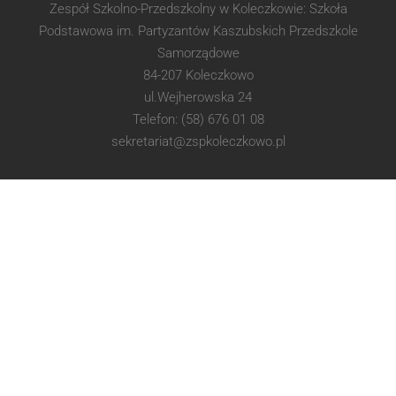
Zespół Szkolno-Przedszkolny w Koleczkowie: Szkoła
Podstawowa im. Partyzantów Kaszubskich Przedszkole
Samorządowe
84-207 Koleczkowo
ul.Wejherowska 24
Telefon: (58) 676 01 08
sekretariat@zspkoleczkowo.pl