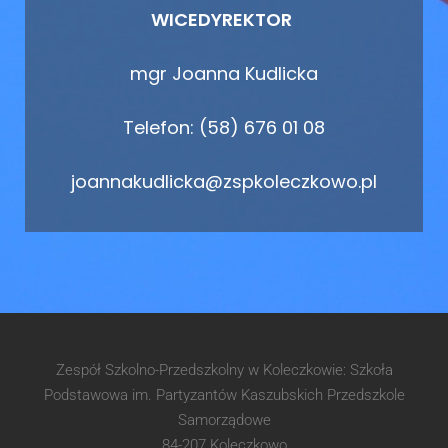
WICEDYREKTOR
mgr Joanna Kudlicka
Telefon: (58) 676 01 08
joannakudlicka@zspkoleczkowo.pl
Zespół Szkolno-Przedszkolny w Koleczkowie: Szkoła
Podstawowa im. Partyzantów Kaszubskich Przedszkole
Samorządowe
84-207 Koleczkowo