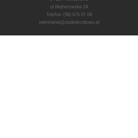
ul.Wejherowska 24
Telefon: (58) 676 01 08
sekretariat@zspkoleczkowo.pl