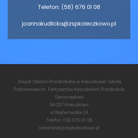
Telefon: (58) 676 01 08
joannakudlicka@zspkoleczkowo.pl
Zespół Szkolno-Przedszkolny w Koleczkowie: Szkoła
Podstawowa im. Partyzantów Kaszubskich Przedszkole
Samorządowe
84-207 Koleczkowo
ul.Wejherowska 24
Telefon: (58) 676 01 08
sekretariat@zspkoleczkowo.pl