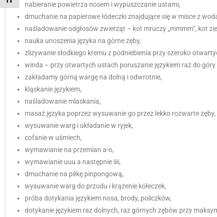
Toggle Font size
nabieranie powietrza nosem i wypuszczanie ustami,
dmuchanie na papierowe łódeczki znajdujące się w misce z wod
naśladowanie odgłosów zwierząt – kot mruczy „mmmm”, kot ziewa
nauka unoszenia języka na górne zęby,
zlizywanie słodkiego kremu z podniebienia przy szeroko otwarty
winda – przy otwartych ustach poruszanie językiem raz do góry 
zakładamy górną wargę na dolną i odwrotnie,
kląskanie językiem,
naśladowanie mlaskania,
masaż języka poprzez wysuwanie go przez lekko rozwarte zęby,
wysuwanie warg i układanie w ryjek,
cofanie w uśmiech,
wymawianie na przemian a-o,
wymawianie uuu a następnie iiii,
dmuchanie na piłkę pinpongową,
wysuwanie warg do przodu i krążenie kółeczek,
próba dotykania językiem nosa, brody, policzków,
dotykanie językiem raz dolnych, raz górnych zębów przy maksy