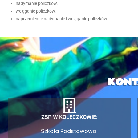
nadymanie policzków,
wciąganie policzków,
naprzemienne nadymanie i wciąganie policzków.
KONT
ZSP W KOLECZKOWIE:
Szkoła Podstawowa