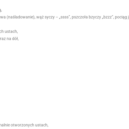
ą,
 (naśladowanie), wąż syczy – „ssss”, pszczoła bzyczy „bzzz”, pociąg je
ch ustach,
raz na dół,
malnie otworzonych ustach,