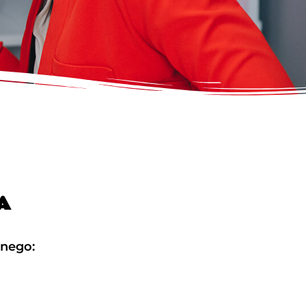
A
lnego: