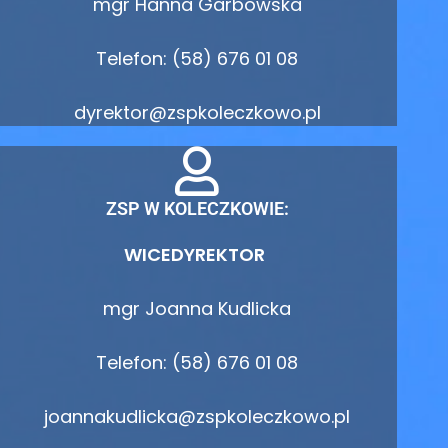
mgr Hanna Garbowska
Telefon: (58) 676 01 08
dyrektor@zspkoleczkowo.pl
ZSP W KOLECZKOWIE:
WICEDYREKTOR
mgr Joanna Kudlicka
Telefon: (58) 676 01 08
joannakudlicka@zspkoleczkowo.pl