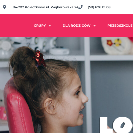
84-207 Koleczkowo ul. Wejherowska 24
(58) 676 01 08
GRUPY
DLA RODZICÓW
PRZEDSZKOLE
L