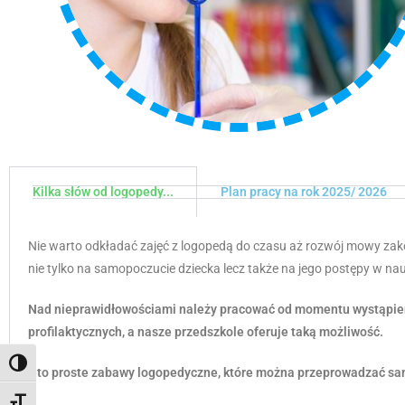
Kilka słów od logopedy...
Plan pracy na rok 2025/ 2026
Nie warto odkładać zajęć z logopedą do czasu aż rozwój mowy zako
nie tylko na samopoczucie dziecka lecz także na jego postępy w na
Nad nieprawidłowościami należy pracować od momentu wystąpienia
profilaktycznych,
a nasze przedszkole oferuje taką możliwość.
Toggle High Contrast
Oto proste zabawy logopedyczne, które można przeprowadzać
sa