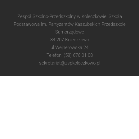
Zespół Szkolno-Przedszkolny w Koleczkowie: Szkoła
Podstawowa im. Partyzantów Kaszubskich Przedszkole
Samorządowe
84-207 Koleczkowo
ul.Wejherowska 24
Telefon: (58) 676 01 08
sekretariat@zspkoleczkowo.pl